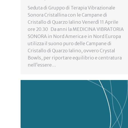
Seduta di Gruppo di Terapia Vibrazionale
Sonora Cristallina con le Campane di
Cristallo di Quarzo Ialino Venerdì 11 Aprile
ore 20.30 Da anni la MEDICINA VIBRATORIA
SONORA in Nord America e in Nord Europa
utilizza il suono puro delle Campane di
Cristallo di Quarzo Ialino, ovvero Crystal
Bowls, per riportare equilibrio e centratura
nell’essere…