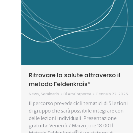
Ritrovare la salute attraverso il
metodo Feldenkrais®
News
,
Seminario
Di
ArsCorporea
Gennaio 22, 2025
Il percorso prevede cicli tematici di 5 lezioni
di gruppo che sarà possibile integrare con
delle lezioni individuali. Presentazione
gratuita: Venerdì 7 Marzo, ore 18.00 Il