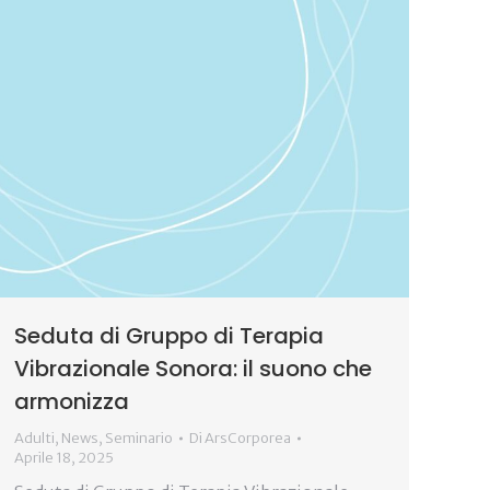
Seduta di Gruppo di Terapia
Vibrazionale Sonora: il suono che
armonizza
Adulti
,
News
,
Seminario
Di
ArsCorporea
Aprile 18, 2025