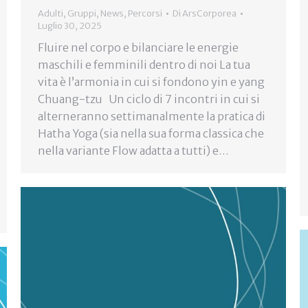
Adulti
,
Gruppi
,
News
,
Percorsi
Di
ArsCorporea
Luglio 30, 2025
Fluire nel corpo e bilanciare le energie
maschili e femminili dentro di noi La tua
vita è l’armonia in cui si fondono yin e yang
Chuang-tzu Un ciclo di 7 incontri in cui si
alterneranno settimanalmente la pratica di
Hatha Yoga (sia nella sua forma classica che
nella variante Flow adatta a tutti) e…