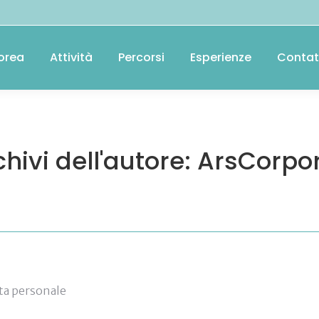
orea
Attività
Percorsi
Esperienze
Contat
hivi dell'autore:
ArsCorpo
ita personale