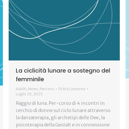
La ciclicità lunare a sostegno del
femminile
Adulti
,
News
,
Percorsi
Di
ArsCorporea
Luglio 29, 2025
Raggio di luna. Per-corso di 4 incontri in
cerchio di donne sul ciclo lunare attraverso
la danzaterapia, gli archetipi delle Dee, la
psicoterapia della Gestalt e in connessione