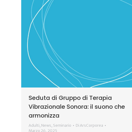
Seduta di Gruppo di Terapia
Vibrazionale Sonora: il suono che
armonizza
Adulti
,
News
,
Seminario
Di
ArsCorporea
Marzo 26, 2025