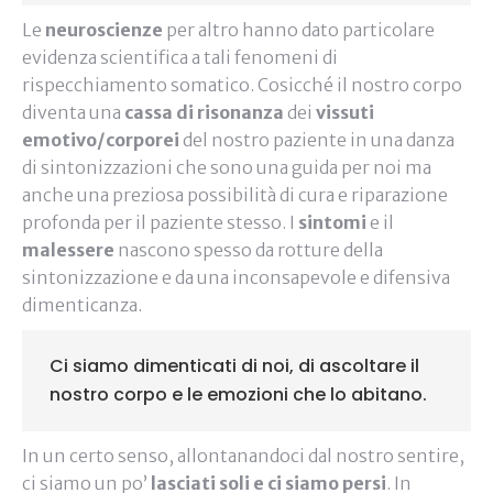
Le
neuroscienze
per altro hanno dato particolare
evidenza scientifica a tali fenomeni di
rispecchiamento somatico. Cosicché il nostro corpo
diventa una
cassa di risonanza
dei
vissuti
emotivo/corporei
del nostro paziente in una danza
di sintonizzazioni che sono una guida per noi ma
anche una preziosa possibilità di cura e riparazione
profonda per il paziente stesso. I
sintomi
e il
malessere
nascono spesso da rotture della
sintonizzazione e da una inconsapevole e difensiva
dimenticanza.
Ci siamo dimenticati di noi, di ascoltare il
nostro corpo e le emozioni che lo abitano.
In un certo senso, allontanandoci dal nostro sentire,
ci siamo un po’
lasciati soli e ci siamo persi
. In